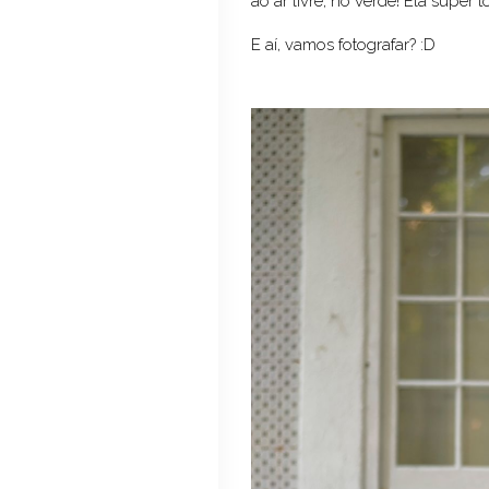
ao ar livre, no verde! Ela super 
E aí, vamos fotografar? :D