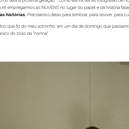
como será a próxima geração... Como ela irá ver as fotografias de h
já é!) empregarmos as NUVENS no lugar do papel e da história fal
s histórias.
Precisamos delas para lembrar, para reviver, para cult
s fotos que fiz do meu sobrinho, em um dia de domingo que passamo
único do bolo da "nonna".