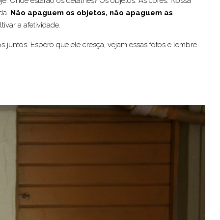
oje. Onde estarão os detalhes? Os objetos. As cores. Nossa
ada.
Não apaguem os objetos, não apaguem as
ivar a afetividade.
s juntos. Espero que ele cresça, vejam essas fotos e lembre