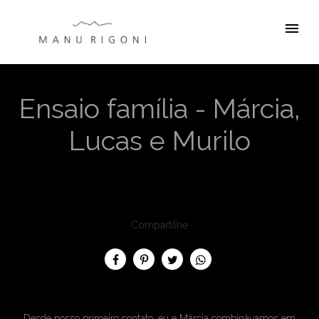
menu
Ensaio família - Márcia,
Lucas e Murilo
Compartilhe
Desde nosso primeiro contato, eu e Márcia combinávamos em