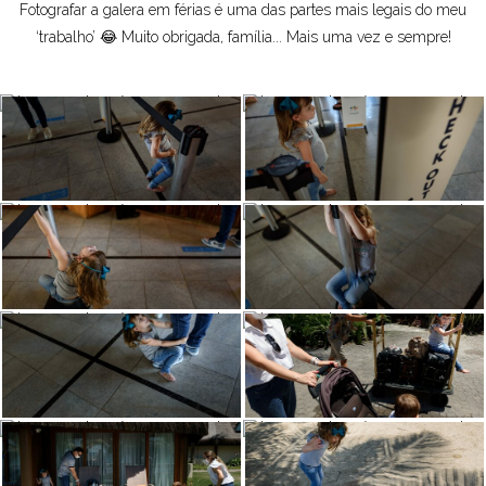
Fotografar a galera em férias é uma das partes mais legais do meu
‘trabalho’ 😂 Muito obrigada, família... Mais uma vez e sempre!