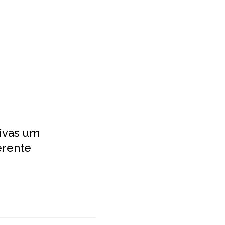
ivas um
erente